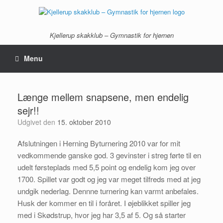
Gå
til
indhold
Kjellerup skakklub – Gymnastik for hjernen
Menu
Længe mellem snapsene, men endelig
sejr!!
Udgivet den
15. oktober 2010
Afslutningen i Herning Byturnering 2010 var for mit
vedkommende ganske god. 3 gevinster i streg førte til en
udelt førsteplads med 5,5 point og endelig kom jeg over
1700. Spillet var godt og jeg var meget tilfreds med at jeg
undgik nederlag. Dennne turnering kan varmt anbefales.
Husk der kommer en til i foråret. I øjeblikket spiller jeg
med i Skødstrup, hvor jeg har 3,5 af 5. Og så starter