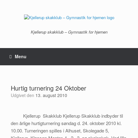
Gå
til
indhold
Kjellerup skakklub – Gymnastik for hjernen
Menu
Hurtig turnering 24 Oktober
Udgivet den
13. august 2010
Kjellerup Skakklub Kjellerup Skakklub indbyder til
den årlige hurtigturnering søndag d. 24. oktober 2010 kl.
10.00. Turneringen spilles i Alhuset, Skolegade 5,
Kjellerup. Klasser: Mester, 1., 2., 3. og skoleskak. Ved lille