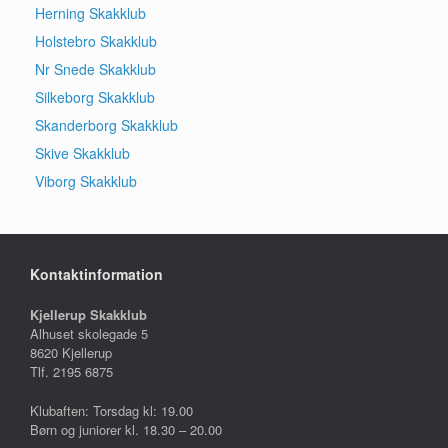
Herning Skakklub
Holstebro Skakklub
Nr Snede Skakklub
Silkeborg Skakklub
Skanderborg Skakklub
Skive Skakklub
Viborg Skakklub
Kontaktinformation
Kjellerup Skakklub
Alhuset skolegade 5
8620 Kjellerup
Tlf. 2195 6875
Klubaften: Torsdag kl: 19.00
Børn og juniorer kl. 18.30 – 20.00