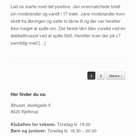
Lad os starte med det positive. Jan overmatchede totalt
sin modstander og vandt i 17 træk. Jans modstander kom
skidt fra åbningen og satte to tårne til og der var herefter
ikke meget at spille om. Det første tårn blev vundet ved en
dobbelttrussel ved at spille Sb5. Herefter truer der på c7
samtidig med […]
Artikel navigation
1
2
Næste »
Her finder du os:
Alhuset, skolegade 5
8620 Kjellerup
Klubaften for voksne:
Torsdag kl. 19.00
Børn og juniorer:
Torsdag kl. 18.30 – 20.00