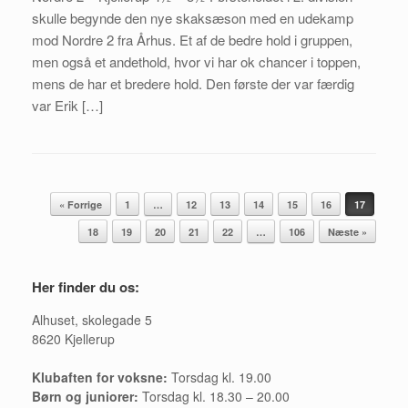
skulle begynde den nye skaksæson med en udekamp
mod Nordre 2 fra Århus. Et af de bedre hold i gruppen,
men også et andethold, hvor vi har ok chancer i toppen,
mens de har et bredere hold. Den første der var færdig
var Erik […]
Artikel navigation
« Forrige
1
…
12
13
14
15
16
17
18
19
20
21
22
…
106
Næste »
Her finder du os:
Alhuset, skolegade 5
8620 Kjellerup
Klubaften for voksne:
Torsdag kl. 19.00
Børn og juniorer:
Torsdag kl. 18.30 – 20.00