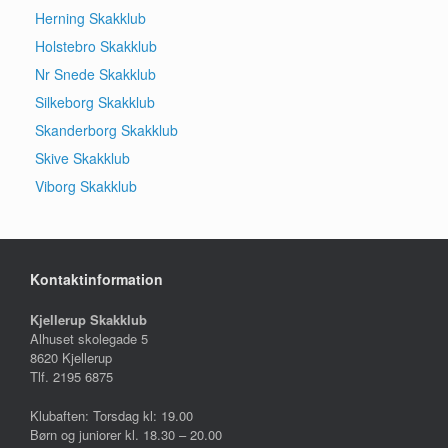
Herning Skakklub
Holstebro Skakklub
Nr Snede Skakklub
Silkeborg Skakklub
Skanderborg Skakklub
Skive Skakklub
Viborg Skakklub
Kontaktinformation
Kjellerup Skakklub
Alhuset skolegade 5
8620 Kjellerup
Tlf. 2195 6875
Klubaften: Torsdag kl: 19.00
Børn og juniorer kl. 18.30 – 20.00