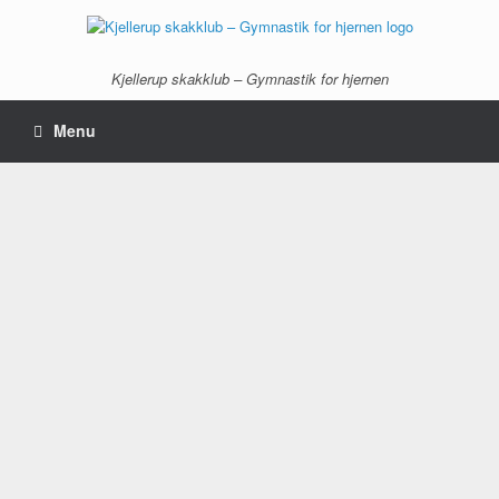
Gå
til
indhold
Kjellerup skakklub – Gymnastik for hjernen
Menu