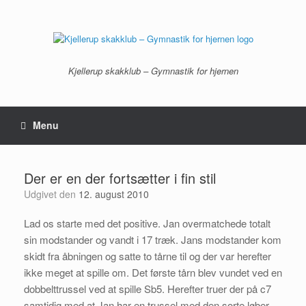
Gå
til
indhold
Kjellerup skakklub – Gymnastik for hjernen
Menu
Der er en der fortsætter i fin stil
Udgivet den
12. august 2010
Lad os starte med det positive. Jan overmatchede totalt
sin modstander og vandt i 17 træk. Jans modstander kom
skidt fra åbningen og satte to tårne til og der var herefter
ikke meget at spille om. Det første tårn blev vundet ved en
dobbelttrussel ved at spille Sb5. Herefter truer der på c7
samtidig med at Jan har en trussel med den sorte løber