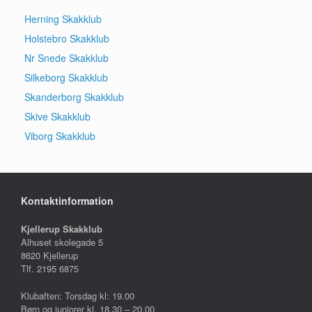
Herning Skakklub
Holstebro Skakklub
Nr Snede Skakklub
Silkeborg Skakklub
Skanderborg Skakklub
Skive Skakklub
Viborg Skakklub
Kontaktinformation
Kjellerup Skakklub
Alhuset skolegade 5
8620 Kjellerup
Tlf. 2195 6875
Klubaften: Torsdag kl: 19.00
Børn og juniorer kl. 18.30 – 20.00