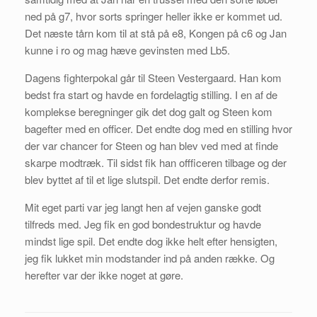
ned på g7, hvor sorts springer heller ikke er kommet ud.
Det næste tårn kom til at stå på e8, Kongen på c6 og Jan
kunne i ro og mag hæve gevinsten med Lb5.
Dagens fighterpokal går til Steen Vestergaard. Han kom
bedst fra start og havde en fordelagtig stilling. I en af de
komplekse beregninger gik det dog galt og Steen kom
bagefter med en officer. Det endte dog med en stilling hvor
der var chancer for Steen og han blev ved med at finde
skarpe modtræk. Til sidst fik han offficeren tilbage og der
blev byttet af til et lige slutspil. Det endte derfor remis.
Mit eget parti var jeg langt hen af vejen ganske godt
tilfreds med. Jeg fik en god bondestruktur og havde
mindst lige spil. Det endte dog ikke helt efter hensigten,
jeg fik lukket min modstander ind på anden række. Og
herefter var der ikke noget at gøre.