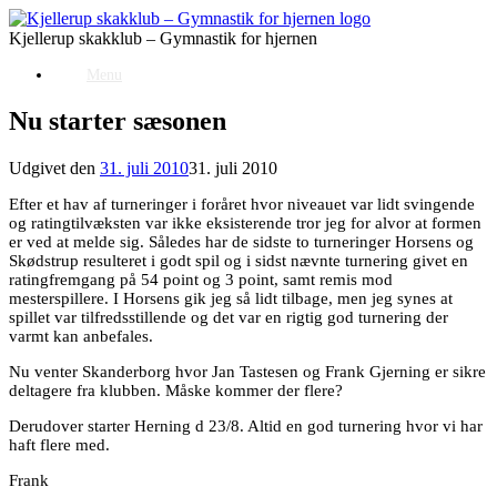
Gå
til
Kjellerup skakklub – Gymnastik for hjernen
indhold
Menu
Nu starter sæsonen
Udgivet den
31. juli 2010
31. juli 2010
Efter et hav af turneringer i foråret hvor niveauet var lidt svingende
og ratingtilvæksten var ikke eksisterende tror jeg for alvor at formen
er ved at melde sig. Således har de sidste to turneringer Horsens og
Skødstrup resulteret i godt spil og i sidst nævnte turnering givet en
ratingfremgang på 54 point og 3 point, samt remis mod
mesterspillere. I Horsens gik jeg så lidt tilbage, men jeg synes at
spillet var tilfredsstillende og det var en rigtig god turnering der
varmt kan anbefales.
Nu venter Skanderborg hvor Jan Tastesen og Frank Gjerning er sikre
deltagere fra klubben. Måske kommer der flere?
Derudover starter Herning d 23/8. Altid en god turnering hvor vi har
haft flere med.
Frank