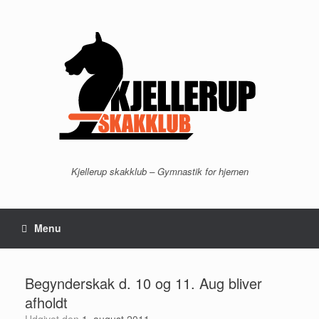
Gå
til
indhold
Kjellerup skakklub – Gymnastik for hjernen
Menu
Begynderskak d. 10 og 11. Aug bliver
afholdt