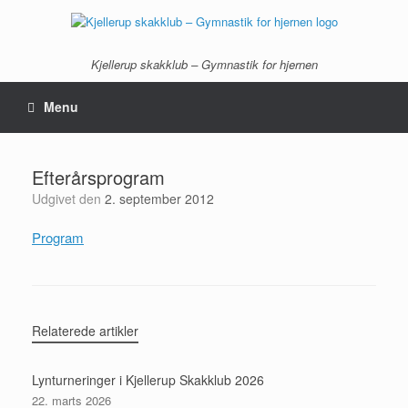
Gå
til
indhold
Kjellerup skakklub – Gymnastik for hjernen
Menu
Efterårsprogram
Udgivet den
2. september 2012
Program
Relaterede artikler
Lynturneringer i Kjellerup Skakklub 2026
22. marts 2026