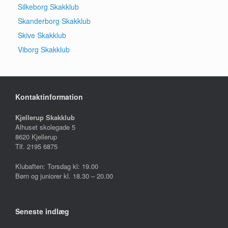
Silkeborg Skakklub
Skanderborg Skakklub
Skive Skakklub
Viborg Skakklub
Kontaktinformation
Kjellerup Skakklub
Alhuset skolegade 5
8620 Kjellerup
Tlf. 2195 6875
Klubaften: Torsdag kl: 19.00
Børn og juniorer kl. 18.30 – 20.00
Seneste indlæg