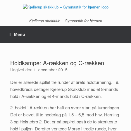
Gå
til
indhold
Kjellerup skakklub – Gymnastik for hjernen
Menu
Holdkampe: A-rækken og C-rækken
Udgivet den
1. december 2015
Der er allerede spillet tre runder af årets holdturnering. I 9.
hovedkreds deltager Kjellerup Skakklub med et 8-mands
hold i A-rækken og et 4-mands hold i C-rækken.
2. holdet i A-rækken har haft en svær start på turneringen.
Det er blevet til to nederlag på 1,5 – 6,5 mod hhv. Herning
3 og Holstebro 2. Det er på papiret også de to stærkeste
hold i puljen. Derefter ventede Morsø i tredje runde, hvor