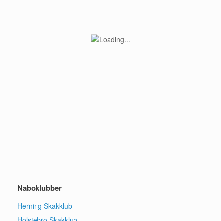
Naboklubber
Herning Skakklub
Holstebro Skakklub