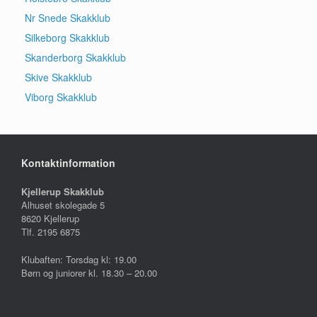
Nr Snede Skakklub
Silkeborg Skakklub
Skanderborg Skakklub
Skive Skakklub
Viborg Skakklub
Kontaktinformation
Kjellerup Skakklub
Alhuset skolegade 5
8620 Kjellerup
Tlf. 2195 6875
Klubaften: Torsdag kl: 19.00
Børn og juniorer kl. 18.30 – 20.00