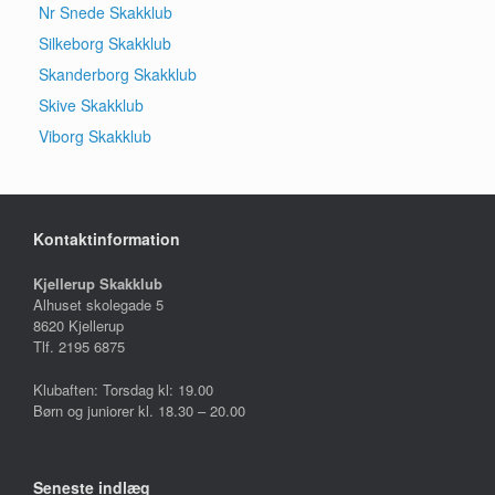
Nr Snede Skakklub
Silkeborg Skakklub
Skanderborg Skakklub
Skive Skakklub
Viborg Skakklub
Kontaktinformation
Kjellerup Skakklub
Alhuset skolegade 5
8620 Kjellerup
Tlf. 2195 6875
Klubaften: Torsdag kl: 19.00
Børn og juniorer kl. 18.30 – 20.00
Seneste indlæg