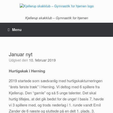
Gå
til
indhold
Kjellerup skakklub – Gymnastik for hjernen
Menu
Januar nyt
Udgivet den
10. februar 2019
Hurtigskak i Herning
2019 startede som sædvanlig med hurtigskakturneringen
“årets første træk” i Herning. Vi deltog med 6 spillere fra
Kjellerup. Den “gamle” og så 5 unge talenter. Det skal
hurtig tilføjes, at det gik bedst for de unge! I basis 7, havde
vi 3 spillere med, og trods nederlag i 1. runde vandt Emil
Zander de 6 næste og sluttede på en delt 1. plads. 3.