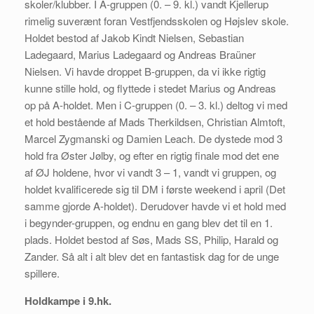
skoler/klubber. I A-gruppen (0. – 9. kl.) vandt Kjellerup
rimelig suverænt foran Vestfjendsskolen og Højslev skole.
Holdet bestod af Jakob Kindt Nielsen, Sebastian
Ladegaard, Marius Ladegaard og Andreas Braüner
Nielsen. Vi havde droppet B-gruppen, da vi ikke rigtig
kunne stille hold, og flyttede i stedet Marius og Andreas
op på A-holdet. Men i C-gruppen (0. – 3. kl.) deltog vi med
et hold bestående af Mads Therkildsen, Christian Almtoft,
Marcel Zygmanski og Damien Leach. De dystede mod 3
hold fra Øster Jølby, og efter en rigtig finale mod det ene
af ØJ holdene, hvor vi vandt 3 – 1, vandt vi gruppen, og
holdet kvalificerede sig til DM i første weekend i april (Det
samme gjorde A-holdet). Derudover havde vi et hold med
i begynder-gruppen, og endnu en gang blev det til en 1.
plads. Holdet bestod af Søs, Mads SS, Philip, Harald og
Zander. Så alt i alt blev det en fantastisk dag for de unge
spillere.
Holdkampe i 9.hk.