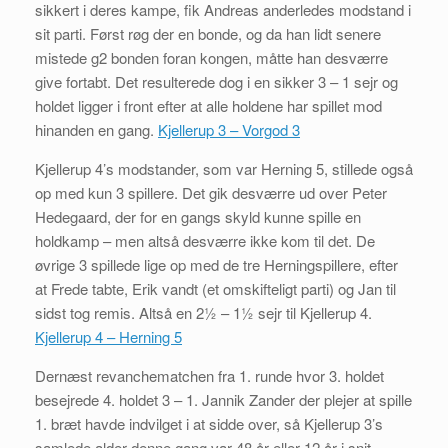
sikkert i deres kampe, fik Andreas anderledes modstand i
sit parti. Først røg der en bonde, og da han lidt senere
mistede g2 bonden foran kongen, måtte han desværre
give fortabt. Det resulterede dog i en sikker 3 – 1 sejr og
holdet ligger i front efter at alle holdene har spillet mod
hinanden en gang.
Kjellerup 3 – Vorgod 3
Kjellerup 4’s modstander, som var Herning 5, stillede også
op med kun 3 spillere. Det gik desværre ud over Peter
Hedegaard, der for en gangs skyld kunne spille en
holdkamp – men altså desværre ikke kom til det. De
øvrige 3 spillede lige op med de tre Herningspillere, efter
at Frede tabte, Erik vandt (et omskifteligt parti) og Jan til
sidst tog remis. Altså en 2½ – 1½ sejr til Kjellerup 4.
Kjellerup 4 – Herning 5
Dernæst revanchematchen fra 1. runde hvor 3. holdet
besejrede 4. holdet 3 – 1. Jannik Zander der plejer at spille
1. bræt havde indvilget i at sidde over, så Kjellerup 3’s
samlede alder denne gang var 48 år eller 12 år i snit.