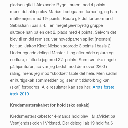
pladsen gik til Alexander Ryge Larsen med 4 points,
mens det aldrig blev Marius Ladegaards turnering, og han
måtte nøjes med 1½ points. Bedre gik det for brormand
Sebastian i basis 4. I en meget jævnbyrdig gruppe
sluttede han på en delt 2. plads med 4 points. Selvom det
blev til en del remiser, var hovedparten spillet (næsten)
helt ud. Jakob Kindt Nielsen scorede 3 points i basis 2.
Undertegnede deltog i Mester 1, og efter både opture og
nedture, sluttede jeg med 2½ points. Som sønnike sagde
på hjemturen, så var jeg bedst mod dem over 2200 i
rating, mens jeg mod “skoddet” tabte det hele. Men sådan
er hurtigskak sommetider, og især mit tidsforbrug kan
(skal) forbedres! Alle resultater kan ses her:
Årets første
træk 2019
Kredsmesterskabet for hold (skoleskak)
Kredsmesterskabet for 4-mands hold blev i år afviklet på
Vestfjendsskolen i Vridsted. Der deltog i alt 19 hold fra 6