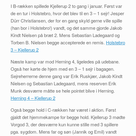
I B-rækken spillede Kjellerup 2 to gang i januar. Først var
de en tur i Holstebro, hvor det blev til en 3 – 1 sejr! Jesper
Dürr Christiansen, der for en gang skyld gerne ville spille
(han bor i Holstebro!) vandt, og det samme gjorde Jakob
Kindt Nielsen på bræt 2. Mens Sebastian Ladegaard og
Torben B. Nielsen begge accepterede en remis.
Holstebro
3 – Kjellerup 2
Næste kamp var mod Herning 4, ligeledes på udebane.
Også her kørte de hjem med en 3 – 1 sejr i bagagen.
Sejreherrerne denne gang var Erik Ruskjær, Jakob Kindt
Nielsen og Sebastian Ladegaard, mens reserven Erik
Munk desværre måtte se hele pointet blive i Herning.
Herning 4 – Kjellerup 2
Også begge hold i C-rækken har været i aktion. Først
gjaldt det hjemmekampe for begge hold. Kjellerup 3 mødte
Vorgod 3, der desværre kun kunne stille med 3 spillere
pga. sygdom. Mens far og søn (Jannik og Emil) vandt