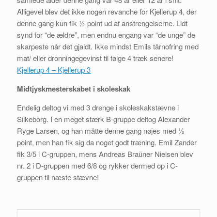
Alligevel blev det ikke nogen revanche for Kjellerup 4, der
denne gang kun fik ½ point ud af anstrengelserne. Lidt
synd for “de ældre”, men endnu engang var “de unge” de
skarpeste når det gjaldt. Ikke mindst Emils tårnofring med
mat/ eller dronningegevinst til følge 4 træk senere!
Kjellerup 4 – Kjellerup 3
Midtjyskmesterskabet i skoleskak
Endelig deltog vi med 3 drenge i skoleskakstævne i
Silkeborg. I en meget stærk B-gruppe deltog Alexander
Ryge Larsen, og han måtte denne gang nøjes med ½
point, men han fik sig da noget godt træning. Emil Zander
fik 3/5 i C-gruppen, mens Andreas Braüner Nielsen blev
nr. 2 i D-gruppen med 6/8 og rykker dermed op i C-
gruppen til næste stævne!