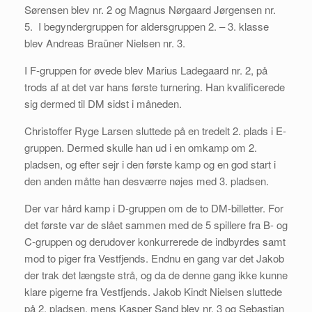
Sørensen blev nr. 2 og Magnus Nørgaard Jørgensen nr.
5. I begyndergruppen for aldersgruppen 2. – 3. klasse
blev Andreas Braüner Nielsen nr. 3.
I F-gruppen for øvede blev Marius Ladegaard nr. 2, på
trods af at det var hans første turnering. Han kvalificerede
sig dermed til DM sidst i måneden.
Christoffer Ryge Larsen sluttede på en tredelt 2. plads i E-
gruppen. Dermed skulle han ud i en omkamp om 2.
pladsen, og efter sejr i den første kamp og en god start i
den anden måtte han desværre nøjes med 3. pladsen.
Der var hård kamp i D-gruppen om de to DM-billetter. For
det første var de slået sammen med de 5 spillere fra B- og
C-gruppen og derudover konkurrerede de indbyrdes samt
mod to piger fra Vestfjends. Endnu en gang var det Jakob
der trak det længste strå, og da de denne gang ikke kunne
klare pigerne fra Vestfjends. Jakob Kindt Nielsen sluttede
på 2. pladsen, mens Kasper Sand blev nr. 3 og Sebastian