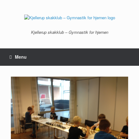
Gå
til
indhold
Kjellerup skakklub – Gymnastik for hjernen
Menu