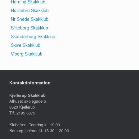
Herning Skakklub
Holstebro Skakklub
Nr Snede Skakklub
Silkeborg Skakklub
Skanderborg Skakklub
Skive Skakklub
Viborg Skakklub
Kontaktinformation
Kjellerup Skakklub
Alhuset skolegade 5
8620 Kjellerup
Tlf. 2195 6875
Klubaften: Torsdag kl: 19.00
Børn og juniorer kl. 18.30 – 20.00