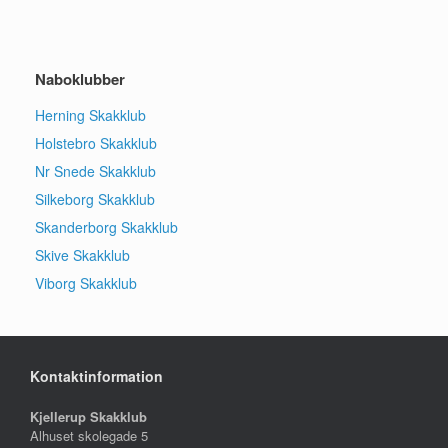
Naboklubber
Herning Skakklub
Holstebro Skakklub
Nr Snede Skakklub
Silkeborg Skakklub
Skanderborg Skakklub
Skive Skakklub
Viborg Skakklub
Kontaktinformation
Kjellerup Skakklub
Alhuset skolegade 5