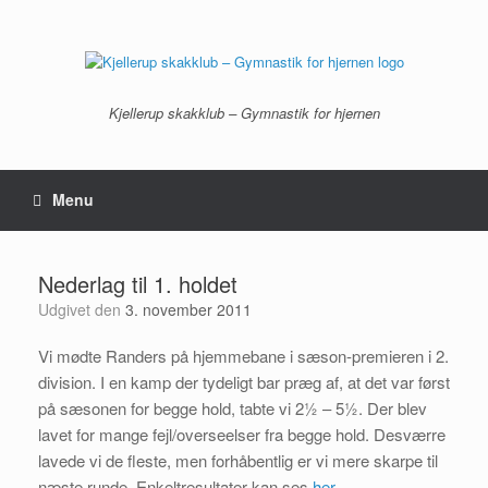
Gå
til
indhold
Kjellerup skakklub – Gymnastik for hjernen
Menu
Nederlag til 1. holdet
Udgivet den
3. november 2011
Vi mødte Randers på hjemmebane i sæson-premieren i 2.
division. I en kamp der tydeligt bar præg af, at det var først
på sæsonen for begge hold, tabte vi 2½ – 5½. Der blev
lavet for mange fejl/overseelser fra begge hold. Desværre
lavede vi de fleste, men forhåbentlig er vi mere skarpe til
næste runde. Enkeltresultater kan ses
her.