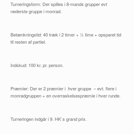
Turneringsform: Der spilles i 8-mands grupper evt
nederste gruppe i monrad.
Betænkningstid: 40 træk i 2 timer + ½ time + opsparet tid
til resten af partiet.
Indskud: 100 kr. pr. person.
Præmier: Der er 2 præmier i hver gruppe – evt. flere i
monradgruppen + en overraskelsespræmie i hver runde.
Turneringen indgår i 9. HK`s grand prix.